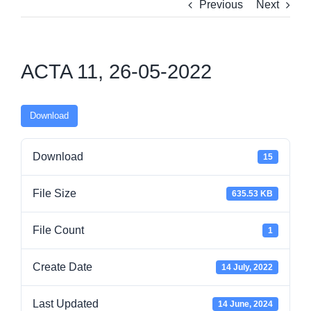
Previous
Next
ACTA 11, 26-05-2022
Download
Download
15
File Size
635.53 KB
File Count
1
Create Date
14 July, 2022
Last Updated
14 June, 2024