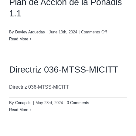
Plan de Acción de la Ponadis
1.1
on
By
Doyley Arguedas
|
June 13th, 2024
|
Comments Off
Plan
Read More
de
Acción
de
la
Directriz 036-MTSS-MICITT
Ponadis
1.1
Directriz 036-MTSS-MICITT
By
Conapdis
|
May 23rd, 2024
|
0 Comments
Read More