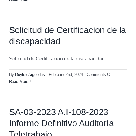
Solicitud de Certificacion de la
discapacidad
Solicitud de Certificacion de la discapacidad
on
By
Doyley Arguedas
|
February 2nd, 2024
|
Comments Off
Solicitud
Read More
de
Certificacion
de
la
SA-03-2023 A.I-108-2023
discapacidad
Informe Definitivo Auditoría
Teletrabajo