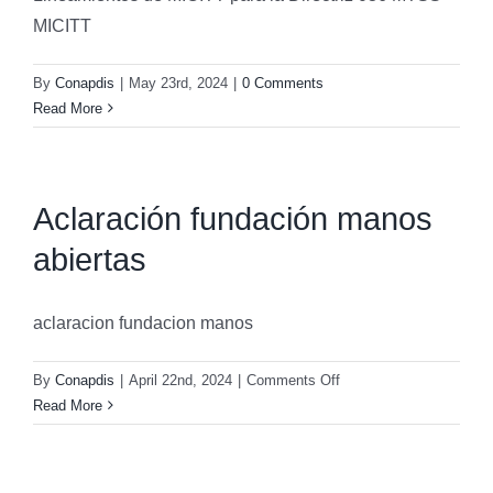
MICITT
By
Conapdis
|
May 23rd, 2024
|
0 Comments
Read More
Aclaración fundación manos
abiertas
aclaracion fundacion manos
on
By
Conapdis
|
April 22nd, 2024
|
Comments Off
Aclaración
Read More
fundación
manos
abiertas