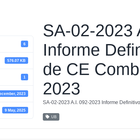
SA-02-2023 
Informe Defin
6
576.07 KB
de CE Combu
1
2023
ecember, 2023
SA-02-2023 A.I. 092-2023 Informe Definiti
9 May, 2025
UB