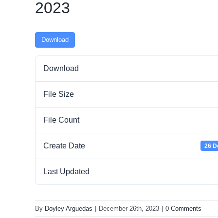
2023
Download
Download
File Size
File Count
Create Date
26 D
Last Updated
By
Doyley Arguedas
|
December 26th, 2023
|
0 Comments