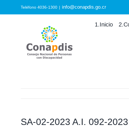
Skip
info@conapdis.go.cr
Search
Teléfono 4036-1300
|
to
for:
content
1.Inicio
2.C
SA-02-2023 A.I. 092-2023 