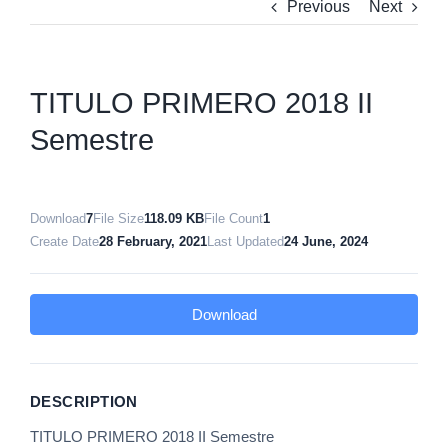
Previous
Next
TITULO PRIMERO 2018 II
Semestre
Download
7
File Size
118.09 KB
File Count
1
Create Date
28 February, 2021
Last Updated
24 June, 2024
Download
DESCRIPTION
TITULO PRIMERO 2018 II Semestre