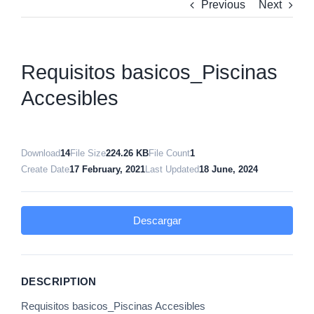
Previous
Next
Requisitos basicos_Piscinas
Accesibles
Download
14
File Size
224.26 KB
File Count
1
Create Date
17 February, 2021
Last Updated
18 June, 2024
Descargar
DESCRIPTION
Requisitos basicos_Piscinas Accesibles