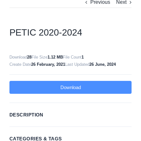
Previous
Next
PETIC 2020-2024
Download
28
File Size
1.12 MB
File Count
1
Create Date
26 February, 2021
Last Updated
26 June, 2024
Download
DESCRIPTION
CATEGORIES & TAGS