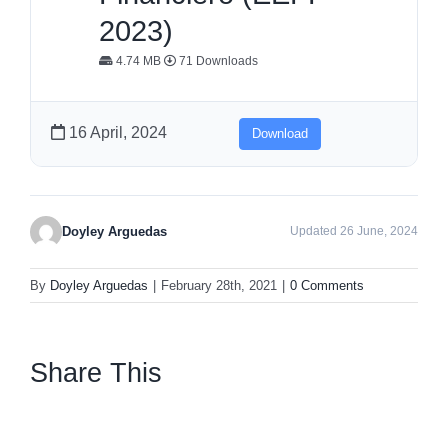
2023)
4.74 MB
71 Downloads
16 April, 2024
Download
Doyley Arguedas
Updated 26 June, 2024
By
Doyley Arguedas
|
February 28th, 2021
|
0 Comments
Share This
facebook
twitter
linkedin
whatsapp