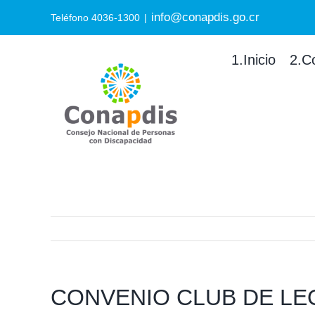
Skip
info@conapdis.go.cr
Search
Teléfono 4036-1300
|
to
for:
content
1.Inicio
2.C
CONVENIO CLUB DE LE