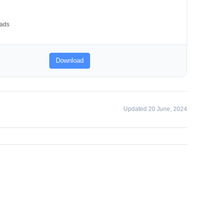
ads
Download
Updated 20 June, 2024
facebook
twitter
linkedin
whatsapp