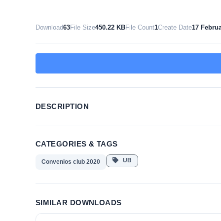
Download
63
File Size
450.22 KB
File Count
1
Create Date
17 Februa
DESCRIPTION
CATEGORIES & TAGS
UB
Convenios club 2020
SIMILAR DOWNLOADS