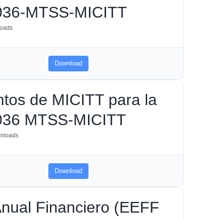
z 036-MTSS-MICITT
oads
Download
tos de MICITT para la
z 036 MTSS-MICITT
nloads
Download
nual Financiero (EEFF