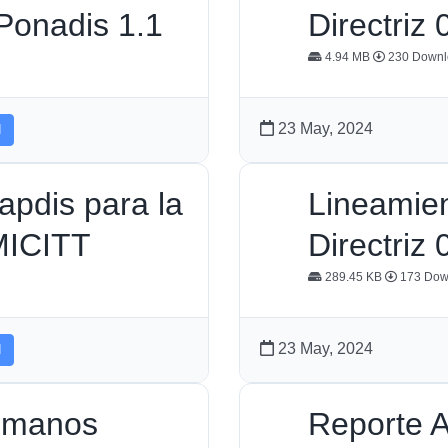
 Ponadis 1.1
Directri
4.94 MB
230 Downl
23 May, 2024
d
pdis para la
Lineamien
MICITT
Directri
289.45 KB
173 Dow
23 May, 2024
d
n manos
Reporte A