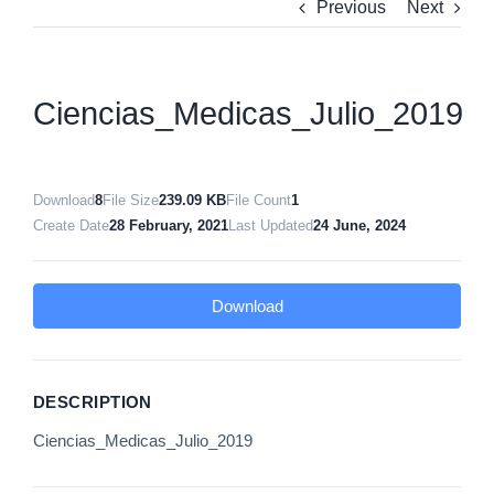
Previous
Next
Ciencias_Medicas_Julio_2019
Download
8
File Size
239.09 KB
File Count
1
Create Date
28 February, 2021
Last Updated
24 June, 2024
Download
DESCRIPTION
Ciencias_Medicas_Julio_2019