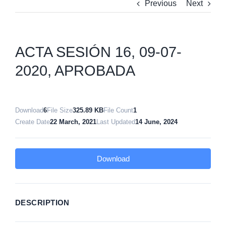
Previous
Next
ACTA SESIÓN 16, 09-07-
2020, APROBADA
Download
6
File Size
325.89 KB
File Count
1
Create Date
22 March, 2021
Last Updated
14 June, 2024
Download
DESCRIPTION