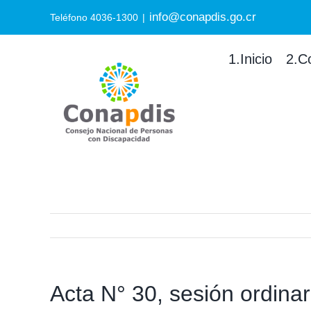
Skip
info@conapdis.go.cr
Search
Teléfono 4036-1300
|
to
for:
content
1.Inicio
2.C
Acta N° 30, sesión ordinar