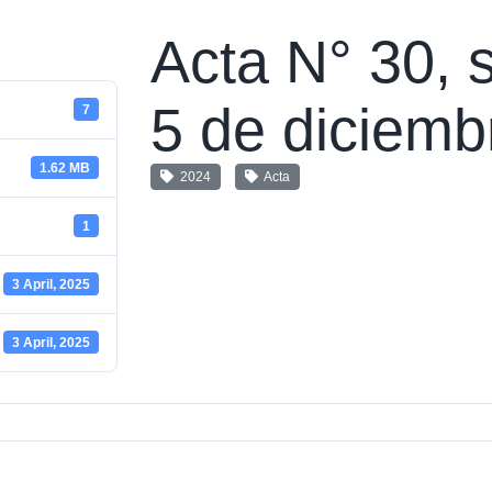
Acta N° 30, s
5 de diciemb
7
1.62 MB
2024
Acta
1
3 April, 2025
3 April, 2025