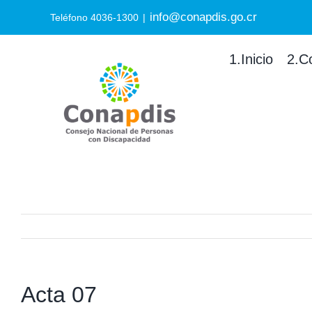
Skip
info@conapdis.go.cr
Search
Teléfono 4036-1300
|
to
for:
content
1.Inicio
2.C
Acta 07