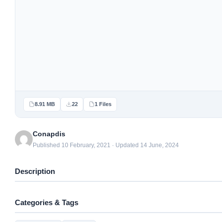
8.91 MB
22
1 Files
Conapdis
Published 10 February, 2021 · Updated 14 June, 2024
Description
Categories & Tags