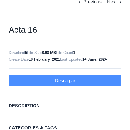
Previous
Next
Acta 16
Download
5
File Size
8.98 MB
File Count
1
Create Date
10 February, 2021
Last Updated
14 June, 2024
Descargar
DESCRIPTION
CATEGORIES & TAGS