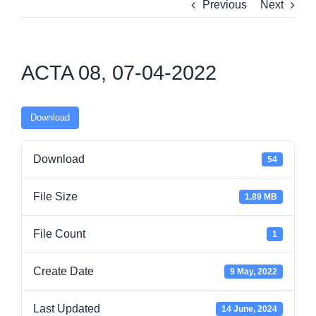
Previous
Next
ACTA 08, 07-04-2022
Download
Download
54
File Size
1.89 MB
File Count
1
Create Date
9 May, 2022
Last Updated
14 June, 2024