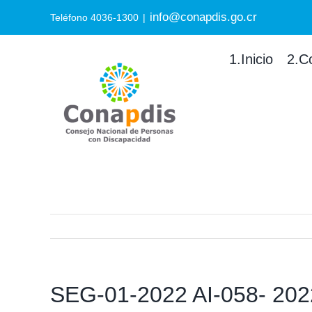
Skip
info@conapdis.go.cr
Search
Teléfono 4036-1300
|
to
for:
content
1.Inicio
2.C
SEG-01-2022 AI-058- 2022