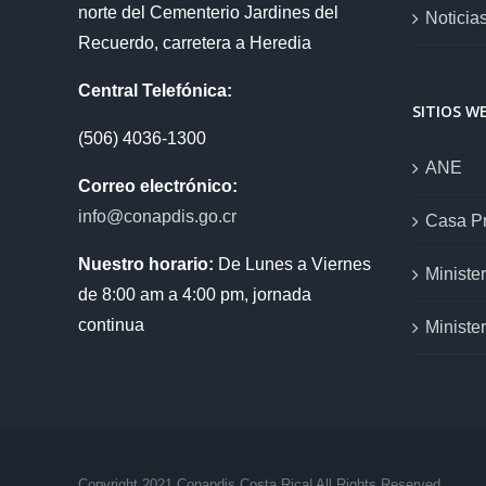
norte del Cementerio Jardines del
Noticia
Recuerdo, carretera a Heredia
Central Telefónica:
SITIOS W
(506) 4036-1300
ANE
Correo electrónico:
info@conapdis.go.cr
Casa Pr
Nuestro horario:
De Lunes a Viernes
Ministe
de 8:00 am a 4:00 pm, jornada
continua
Ministe
Copyright 2021 Conapdis Costa Rica| All Rights Reserved