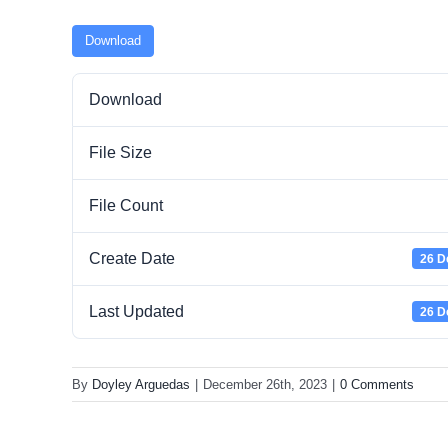
Download
Download
File Size
File Count
Create Date
26 D
Last Updated
26 D
By
Doyley Arguedas
|
December 26th, 2023
|
0 Comments