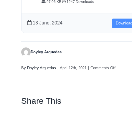
97.06 KB
1247 Downloads
13 June, 2024
Downloa
Doyley Arguedas
on
By
Doyley Arguedas
|
April 12th, 2021
|
Comments Off
Presupue
Aprobado
2021
Share This