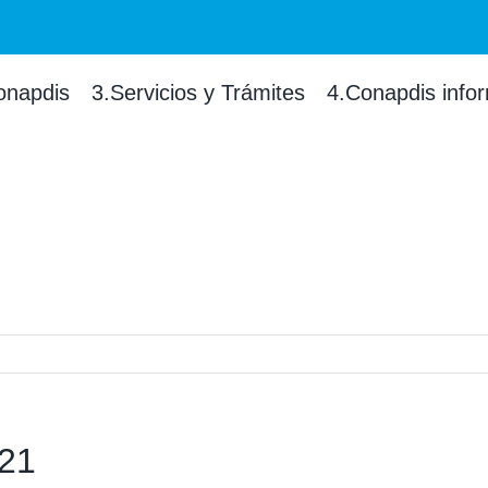
onapdis
3.Servicios y Trámites
4.Conapdis info
021