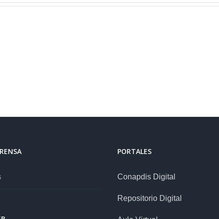
PRENSA
PORTALES
s
Conapdis Digital
Repositorio Digital
EB