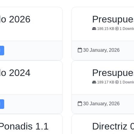
do 2026
Presupue
186.15 KB
1 Downl
30 January, 2026
d
do 2024
Presupue
189.17 KB
1 Downl
30 January, 2026
d
 Ponadis 1.1
Directri