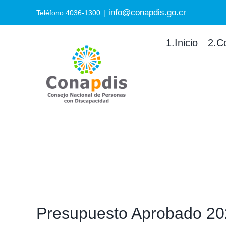
Skip
info@conapdis.go.cr
Search
Teléfono 4036-1300
|
to
for:
content
1.Inicio
2.C
Presupuesto Aprobado 2