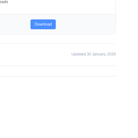
oads
Download
Updated 30 January, 2026
facebook
twitter
linkedin
whatsapp