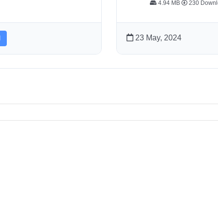
4.94 MB
230 Downl
23 May, 2024
d
sto