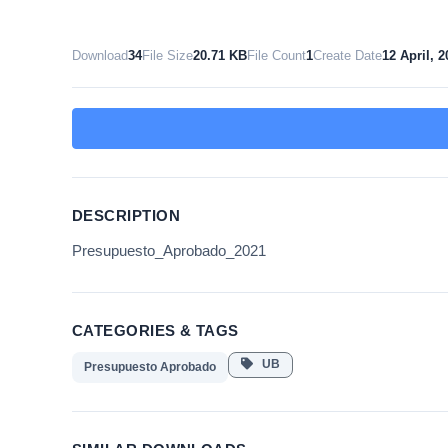
Download
34
File Size
20.71 KB
File Count
1
Create Date
12 April, 2
DESCRIPTION
Presupuesto_Aprobado_2021
CATEGORIES & TAGS
UB
Presupuesto Aprobado