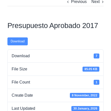
Previous
Next
Presupuesto Aprobado 2017
Download
Download
7
File Size
85.05 KB
File Count
1
Create Date
8 November, 2022
Last Updated
30 January, 2026