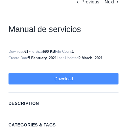
Previous
Next
Manual de servicios
Download
61
File Size
690 KB
File Count
1
Create Date
5 February, 2021
Last Updated
2 March, 2021
Download
DESCRIPTION
CATEGORIES & TAGS