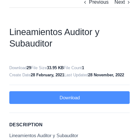
Previous
Next
Lineamientos Auditor y
Subauditor
Download
29
File Size
33.95 KB
File Count
1
Create Date
28 February, 2021
Last Updated
28 November, 2022
Download
DESCRIPTION
Lineamientos Auditor y Subauditor