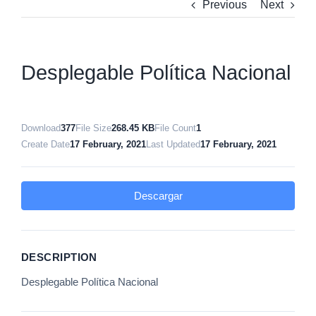
Previous
Next
Desplegable Política Nacional
Download
377
File Size
268.45 KB
File Count
1
Create Date
17 February, 2021
Last Updated
17 February, 2021
Descargar
DESCRIPTION
Desplegable Política Nacional