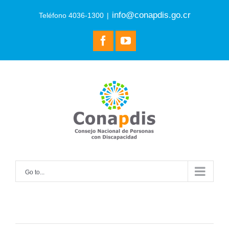
Skip
info@conapdis.go.cr
Teléfono 4036-1300
|
to
content
facebook
youtube
Go to...