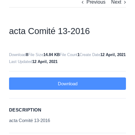
Previous
Next
acta Comité 13-2016
Download
8
File Size
14.84 KB
File Count
1
Create Date
12 April, 2021
Last Updated
12 April, 2021
Download
DESCRIPTION
acta Comité 13-2016