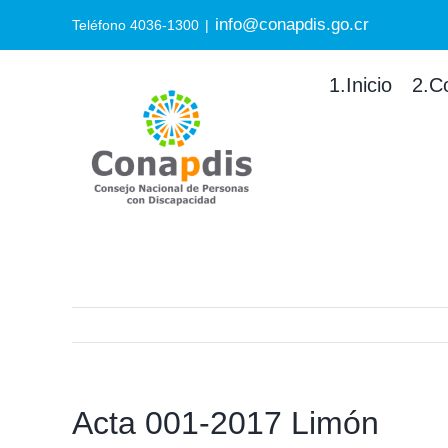
Skip
info@conapdis.go.cr
Search
Teléfono 4036-1300
|
to
for:
content
1.Inicio
2.C
Acta 001-2017 Limón