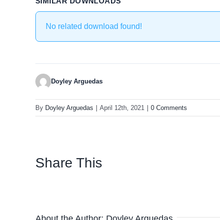
SIMILAR DOWNLOADS
No related download found!
Doyley Arguedas
By
Doyley Arguedas
|
April 12th, 2021
|
0 Comments
Share This
About the Author:
Doyley Arguedas