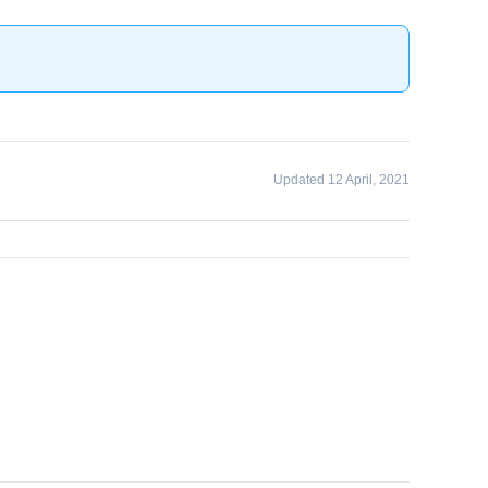
Updated 12 April, 2021
facebook
twitter
linkedin
whatsapp