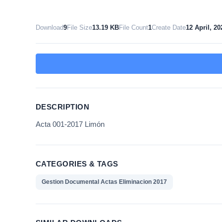
Download
9
File Size
13.19 KB
File Count
1
Create Date
12 April, 20
DESCRIPTION
Acta 001-2017 Limón
CATEGORIES & TAGS
Gestion Documental Actas Eliminacion 2017