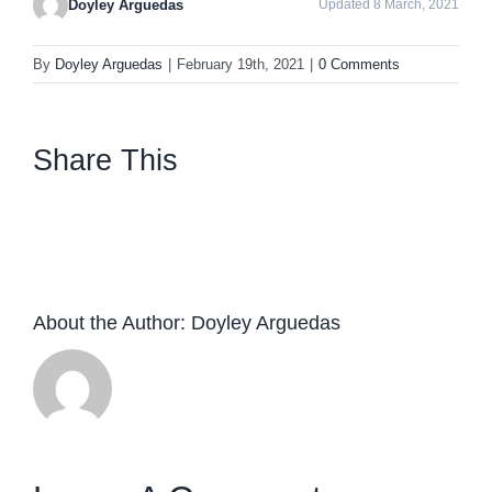
Doyley Arguedas
Updated 8 March, 2021
By
Doyley Arguedas
|
February 19th, 2021
|
0 Comments
Share This
facebook
twitter
linkedin
whatsapp
About the Author:
Doyley Arguedas