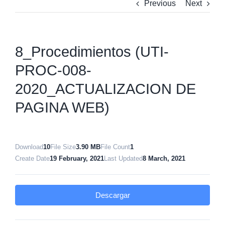
Previous
Next
8_Procedimientos (UTI-
PROC-008-
2020_ACTUALIZACION DE
PAGINA WEB)
Download
10
File Size
3.90 MB
File Count
1
Create Date
19 February, 2021
Last Updated
8 March, 2021
Descargar