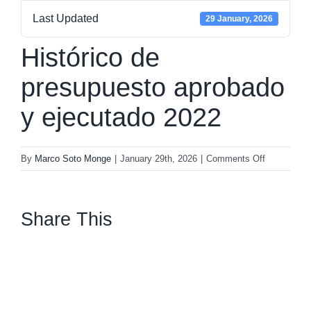
Last Updated
29 January, 2026
Histórico de
presupuesto aprobado
y ejecutado 2022
on
By
Marco Soto Monge
|
January 29th, 2026
|
Comments Off
Histórico
de
presupuest
Share This
aprobado
y
facebook
twitter
linkedin
whatsapp
ejecutado
2022