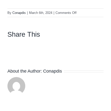
on
By
Conapdis
|
March 6th, 2024
|
Comments Off
Comunicado
Manos
Abiertas
Share This
Video
facebook
twitter
linkedin
whatsapp
About the Author:
Conapdis