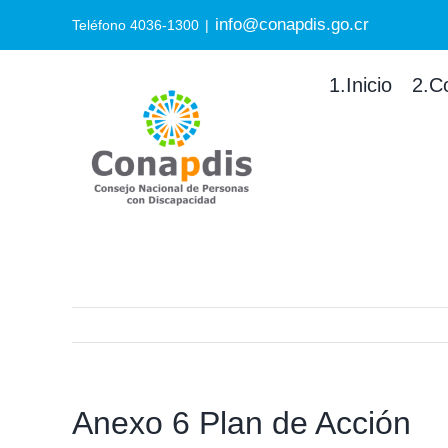
Skip
info@conapdis.go.cr
Search
Teléfono 4036-1300
|
to
for:
content
1.Inicio
2.C
Anexo 6 Plan de Acción