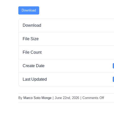
Download
Download
File Size
File Count
Create Date
Last Updated
on
By
Marco Soto Monge
|
June 22nd, 2026
|
Comments Off
Anexo
6