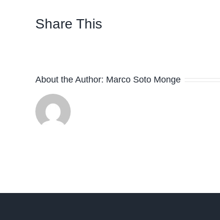
Plan
de
Share This
Acción
About the Author:
Marco Soto Monge