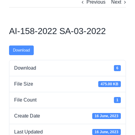
Previous
Next
AI-158-2022 SA-03-2022
Download
Download
6
File Size
475.00 KB
File Count
1
Create Date
16 June, 2023
Last Updated
16 June, 2023