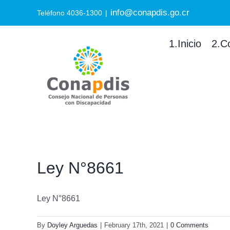
Skip
info@conapdis.go.cr
Search
Teléfono 4036-1300
|
to
for:
content
1.Inicio
2.C
Ley N°8661
Ley N°8661
By
Doyley Arguedas
|
February 17th, 2021
|
0 Comments