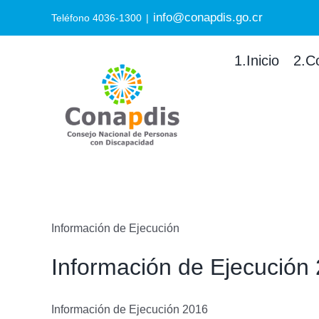
Skip
info@conapdis.go.cr
Search
Teléfono 4036-1300
|
to
for:
content
1.Inicio
2.C
Información de Ejecución
Información de Ejecución
Información de Ejecución 2016