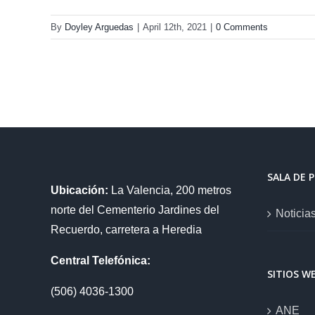
By
Doyley Arguedas
|
April 12th, 2021
|
0 Comments
SALA DE 
Ubicación:
La Valencia, 200 metros
norte del Cementerio Jardines del
Noticia
Recuerdo, carretera a Heredia
Central Telefónica:
SITIOS W
(506) 4036-1300
ANE