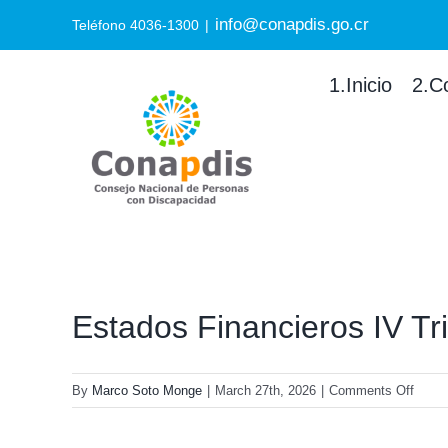
Skip
info@conapdis.go.cr
Search
Teléfono 4036-1300
|
to
for:
content
1.Inicio
2.C
Estados Financieros IV T
on
By
Marco Soto Monge
|
March 27th, 2026
|
Comments Off
Estad
Finan