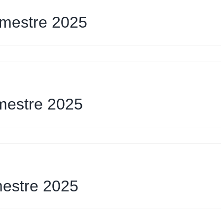
stres
rimestre 2025
n
stados
inancieros
rimestre
imestre 2025
025
mestre 2025