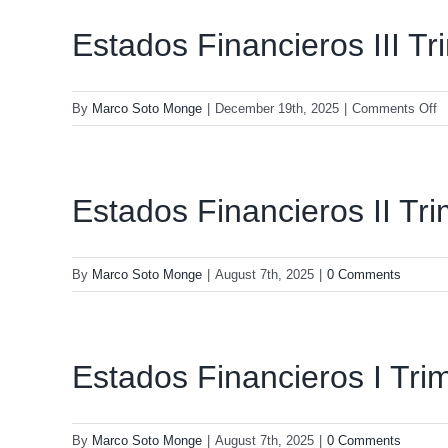
IV
Trime
Estados Financieros III T
2025
o
By
Marco Soto Monge
|
December 19th, 2025
|
Comments Off
E
F
III
T
Estados Financieros II Tr
2
By
Marco Soto Monge
|
August 7th, 2025
|
0 Comments
Estados Financieros I Tri
By
Marco Soto Monge
|
August 7th, 2025
|
0 Comments