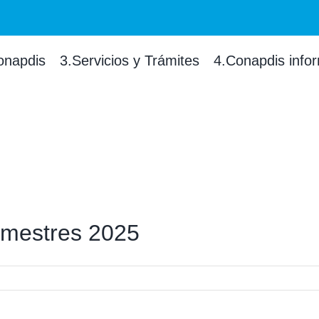
onapdis
3.Servicios y Trámites
4.Conapdis info
rimestres 2025
os
cieros